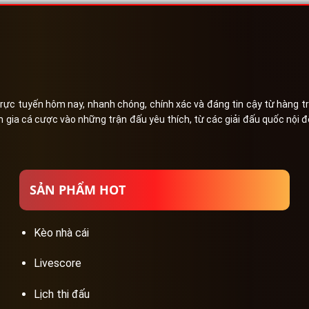
rực tuyến hôm nay, nhanh chóng, chính xác và đáng tin cậy từ hàng tră
ham gia cá cược vào những trận đấu yêu thích, từ các giải đấu quốc nộ
SẢN PHẨM HOT
Kèo nhà cái
Livescore
Lịch thi đấu