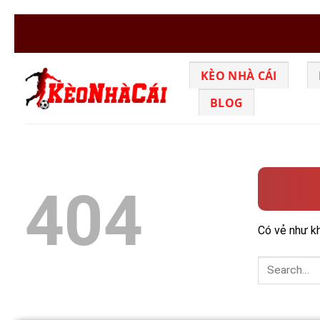
Chuyển
đến
nội
KÈO NHÀ CÁI
dung
BLOG
404
Có vẻ như kh