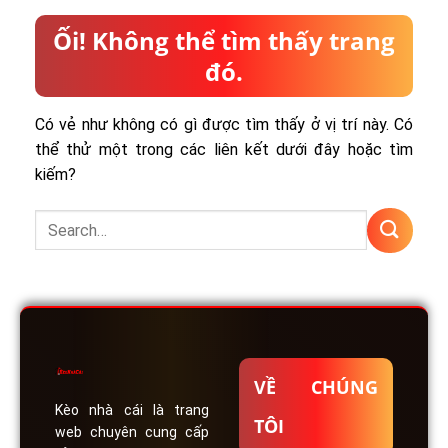
Ối! Không thể tìm thấy trang
đó.
Có vẻ như không có gì được tìm thấy ở vị trí này. Có
thể thử một trong các liên kết dưới đây hoặc tìm
kiếm?
VỀ CHÚNG
Kèo nhà cái
là trang
TÔI
web chuyên cung cấp