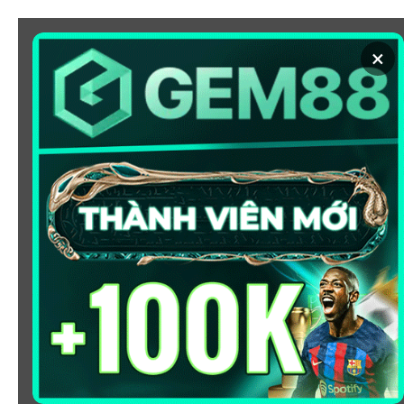
Chuyển
đến
×
nội
dung
SOI KÈO
XEM BÓNG
404