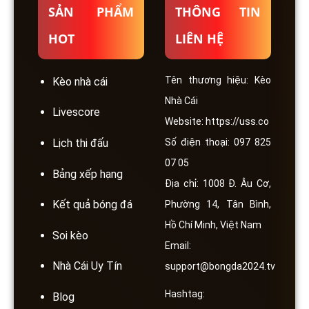
SẢN PHẨM
THÔNG TIN
HOT
LIÊN HỆ
Tên thương hiệu: Kèo
Kèo nhà cái
Nhà Cái
Livescore
Website:
https://uss.co
Số điện thoại: 097 825
Lịch thi đấu
07 05
Bảng xếp hạng
Địa chỉ: 1008 Đ. Âu Cơ,
Kết quả bóng đá
Phường 14, Tân Bình,
Hồ Chí Minh, Việt Nam
Soi kèo
Email:
Nhà Cái Uy Tín
support@bongda2024.tv
Hashtag:
Blog